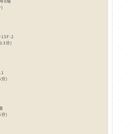
号8階
)
5F-2
歩3分)
1
分)
階
分)