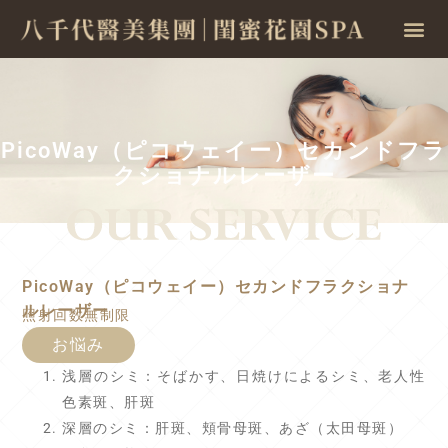
PicoWay（ピコウェイー）セカンドフラ
クショナルレーザー
PicoWay（ピコウェイー）セカンドフラクショナ
ルレーザー
照射回数無制限
お悩み
浅層のシミ：そばかす、日焼けによるシミ、老人性
色素斑、肝斑
深層のシミ：肝斑、頬骨母斑、あざ（太田母斑）