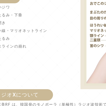
小ジワ
たるみ・下垂
開き
い線・マリオネットライン
たるみ
スラインの崩れ
リジオXについて
 X 超完美RF は、韓国発のモノポーラ（単極性）ラジオ波