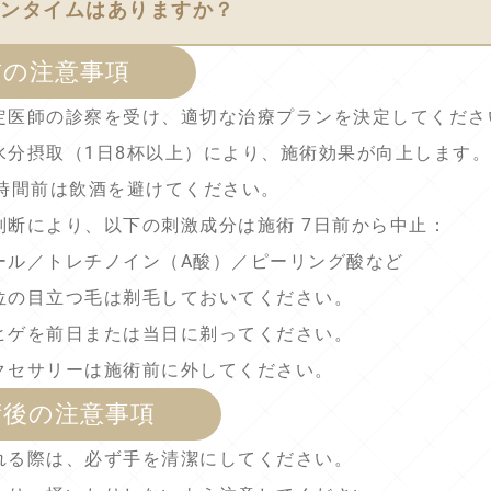
ダウンタイムはありますか？
前の注意事項
定医師の診察を受け、適切な治療プランを決定してくださ
水分摂取（1日8杯以上）により、施術効果が向上します
4時間前は飲酒を避けてください。
判断により、以下の刺激成分は施術 7日前から中止：
ール／トレチノイン（A酸）／ピーリング酸など
位の目立つ毛は剃毛しておいてください。
ヒゲを前日または当日に剃ってください。
クセサリーは施術前に外してください。
術後の注意事項
れる際は、必ず手を清潔にしてください。