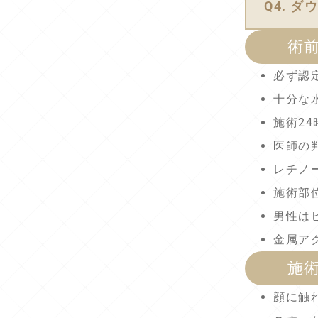
Q4. 
術
必ず認
十分な
施術2
医師の
レチノ
施術部
男性は
金属ア
施
顔に触