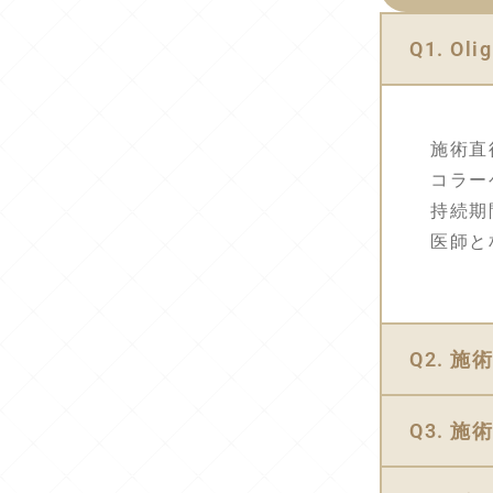
Q1. 
施術直
コラー
持続期
医師と
Q2. 
Q3. 