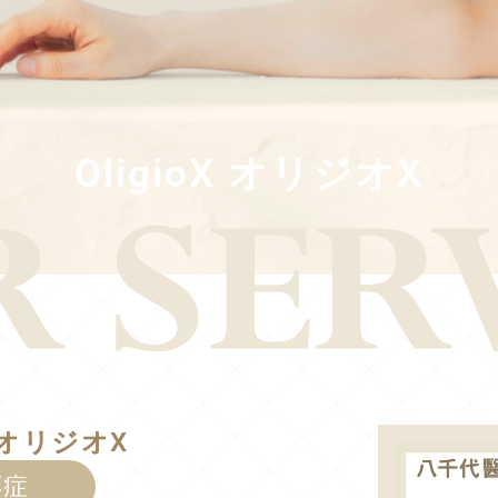
OligioX オリジオX
X オリジオX
応症