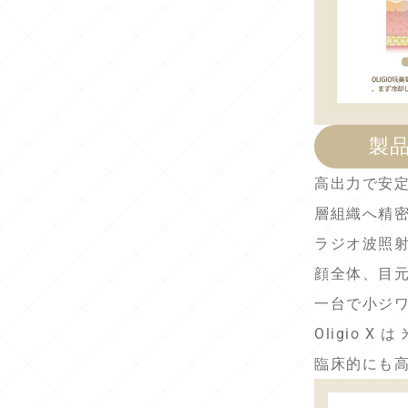
製
高出力で安
層組織へ精
ラジオ波照
顔全体、目
一台で小ジ
Oligio X
臨床的にも