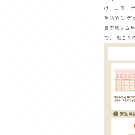
け、コラー
革新的な デ
膚表層を素早
で、 層ごと