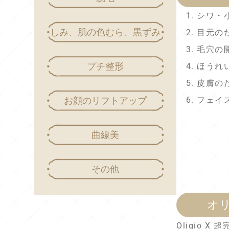
シワ・
しみ、肌の色むら、黒ずみ
目元の
毛穴の
プチ整形
ほうれ
皮膚の
お顔のリフトアップ
フェイ
曲線美
その他
オ
Oligio