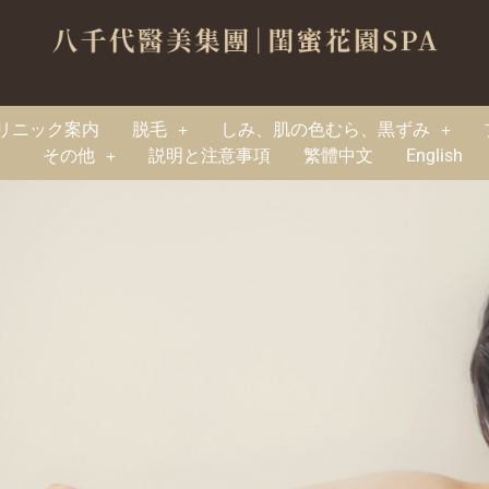
リニック案内
脱毛
しみ、肌の色むら、黒ずみ
その他
説明と注意事項
繁體中文
English