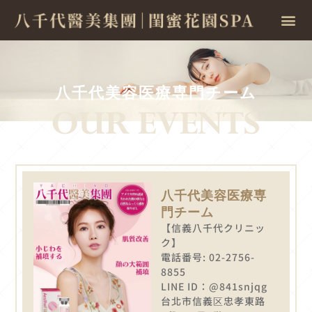
八千代美容医療専門チーム
八千代美容医療専
門チーム
【信義八千代クリニッ
ク】
電話番号: 02-2756-
8855
LINE ID：@841snjqg
台北市信義区忠孝東路