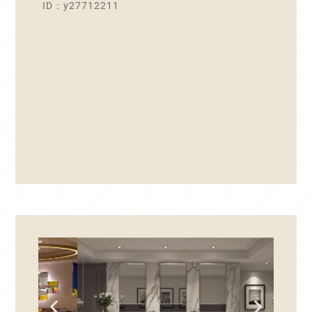
ID：y27712211