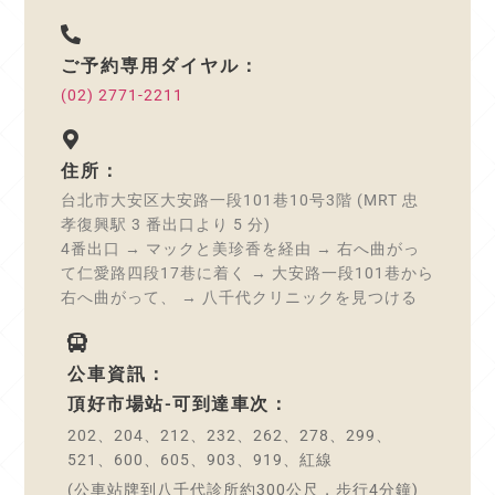
ご予約専用ダイヤル：
(02) 2771-2211
住所：
台北市大安区大安路一段101巷10号3階 (MRT 忠
孝復興駅 3 番出口より 5 分)
4番出口 → マックと美珍香を経由 → 右へ曲がっ
て仁愛路四段17巷に着く → 大安路一段101巷から
右へ曲がって、 → 八千代クリニックを見つける
公車資訊：
頂好市場站-可到達車次：
202、204、212、232、262、278、299、
521、600、605、903、919、紅線
(公車站牌到八千代診所約300公尺，步行4分鐘)