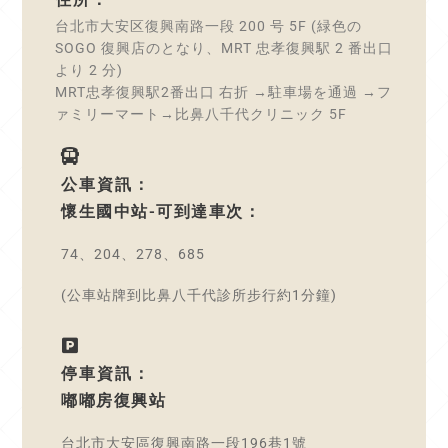
台北市大安区復興南路一段 200 号 5F (緑色の
SOGO 復興店のとなり、MRT 忠孝復興駅 2 番出口
より 2 分)
MRT忠孝復興駅2番出口 右折 →駐車場を通過 →フ
ァミリーマート→比鼻八千代クリニック 5F
公車資訊：
懷生國中站-可到達車次：
74、204、278、685
(公車站牌到比鼻八千代診所步行約1分鐘)
停車資訊：
嘟嘟房復興站
台北市大安區復興南路一段196巷1號