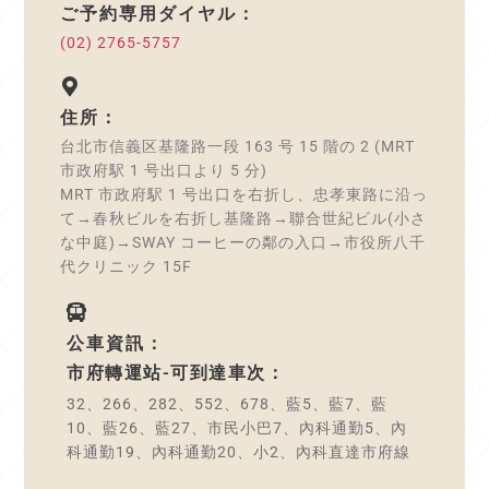
ご予約専用ダイヤル：
(02) 2765-5757
住所：
台北市信義区基隆路一段 163 号 15 階の 2 (MRT
市政府駅 1 号出口より 5 分)
MRT 市政府駅 1 号出口を右折し、忠孝東路に沿っ
て→春秋ビルを右折し基隆路→聯合世紀ビル(小さ
な中庭)→SWAY コーヒーの鄰の入口→市役所八千
代クリニック 15F
公車資訊：
市府轉運站-可到達車次：
32、266、282、552、678、藍5、藍7、藍
10、藍26、藍27、市民小巴7、內科通勤5、內
科通勤19、內科通勤20、小2、內科直達市府線