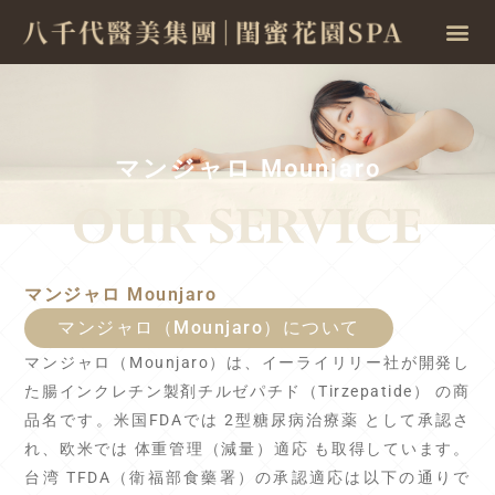
マンジャロ Mounjaro
マンジャロ Mounjaro
マンジャロ（Mounjaro）について
マンジャロ（Mounjaro）は、イーライリリー社が開発し
た腸インクレチン製剤チルゼパチド（Tirzepatide） の商
品名です。米国FDAでは 2型糖尿病治療薬 として承認さ
れ、欧米では 体重管理（減量）適応 も取得しています。
台湾 TFDA（衛福部食藥署）の承認適応は以下の通りで