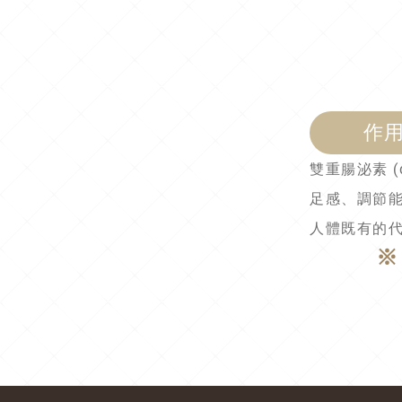
作
雙重腸泌素 (d
足感、調節能
人體既有的
※