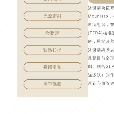
猛健樂為禮來藥
光療雷射
Mounja
尿病患者，
微整形
(TFDA)
療，用於改
緊緻拉提
猛健樂與胰妥
且是目前全球
劑。結合GL
身體雕塑
強多肽）的
達到心血管
美容保養