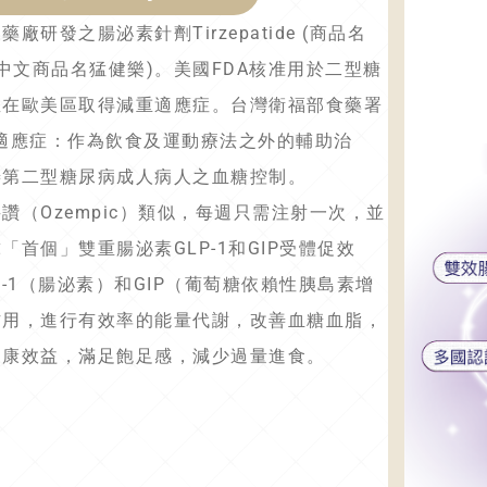
廠研發之腸泌素針劑Tirzepatide (商品名
ro，中文商品名猛健樂)。美國FDA核准用於二型糖
並在歐美區取得減重適應症。台灣衛福部食藥署
核准適應症：作為飲食及運動療法之外的輔助治
善第二型糖尿病成人病人之血糖控制。
讚（Ozempic）類似，每週只需注射一次，並
「首個」雙重腸泌素GLP-1和GIP受體促效
P-1（腸泌素）和GIP（葡萄糖依賴性胰島素增
作用，進行有效率的能量代謝，改善血糖血脂，
健康效益，滿足飽足感，減少過量進食。