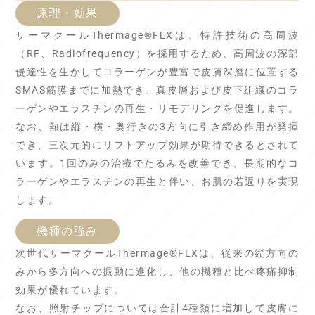
原理・効果
サーマクールThermage®FLXは、特許技術の高周波
（RF、Radiofrequency）を採用するため、高周波の深部
侵達性を生かしてコラーゲンが豊富で皮膚深層に位置する
SMAS筋膜までに加熱でき、真皮層および皮下組織のコラ
ーゲンやエラスチンの再生・リモデリングを促進します。
なお、熱は縦・横・奥行きの3方向に引き締め作用が発揮
でき、三次元的にリフトアップ効果が期待できるとされて
います。1回のみの治療でたるみを改善でき、長期的なコ
ラーゲンやエラスチンの再生と伴い、お肌の若返りを実現
します。
機種の強み
次世代サーマクールThermage®FLXは、従来の縦方向の
みから多方向への振動に進化し、他の機種と比べ疼痛抑制
効果が優れています。
なお、照射チップについては合計4種類に増加して皮膚に