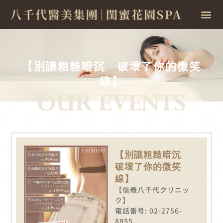
【別讓粗糙暗沉 破壞了你的微笑
線】
【別讓粗糙暗沉
破壞了你的微笑
線】
【信義八千代クリニッ
ク】
電話番号: 02-2756-
8855