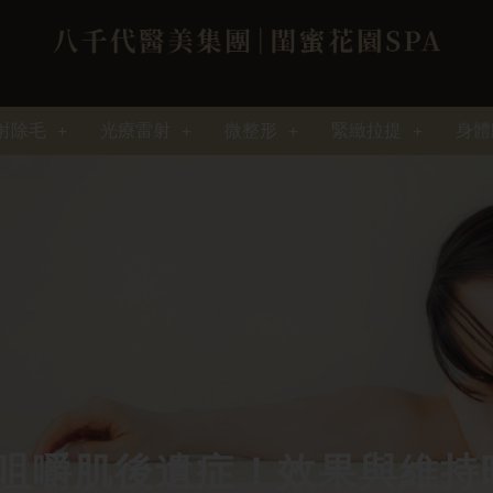
射除毛
光療雷射
微整形
緊緻拉提
身體
咀嚼肌後遺症！效果與維持