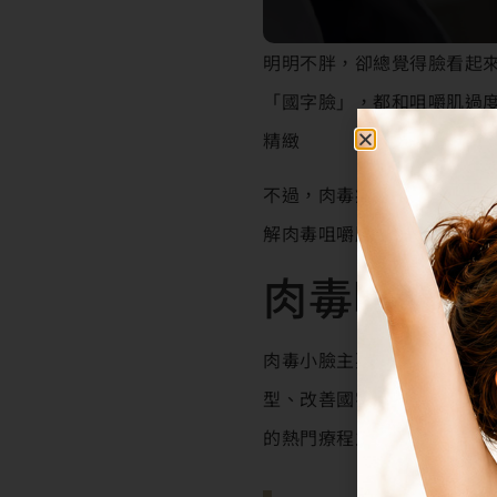
明明不胖，卻總覺得臉看起
「國字臉」，都和咀嚼肌過
精緻
不過，肉毒瘦小臉真的有效
解肉毒咀嚼肌的效果、維持
肉毒咀嚼肌
肉毒小臉主要是透過施打肉
型、改善國字臉的效果；和
的熱門療程之一！