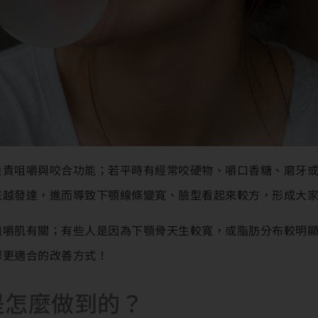
負責咀嚼與咬合功能；若平時有經常咬硬物、嚼口香糖、磨牙
來越發達，進而導致下顎線條變寬、臉型看起來較方，形成大
咀嚼肌有關；有些人是因為下顎骨天生較寬，或脂肪分布較明
擇更適合的改善方式！
是怎麼做到的？