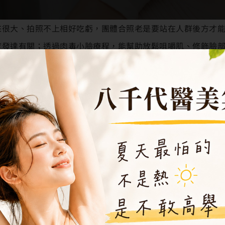
來很大、拍照不上相好吃虧，團體合照老是要站在人群後方才
度發達有關；透過肉毒小臉療程，能幫助放鬆咀嚼肌、修飾臉
嗎？肉毒小臉的效果又能維持多久呢？會不會有後遺症或不自
時間與常見的肉毒小臉失敗因素解析！
是什麼？肉毒小臉的作用
毒桿菌素在臉部兩側的「咀嚼肌」，讓過度發達的肌肉逐漸放
電波音波
療程一樣都是非侵入式、不需要動刀、恢復期短，因