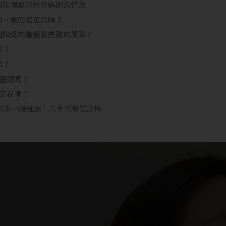
消咀嚼肌可能會遇到的情況
力、臉凹陷正常嗎？
何降低肉毒瘦臉失敗的風險？
果？
果？
僵硬嗎？
差在哪？
肉毒小臉推薦！八千代醫美診所