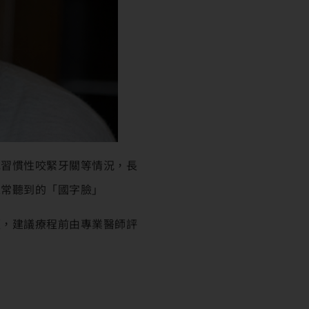
或習慣性咬緊牙關等情況，長
家常聽到的「國字臉」
顯，建議療程前由專業醫師評