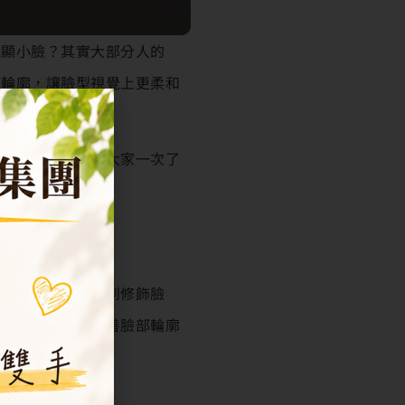
能顯小臉？其實大部分人的
部輪廓，讓臉型視覺上更柔和
然的問題？今天帶大家一次了
原理
鬆與縮小，進而達到修飾臉
此也成為許多人改善臉部輪廓