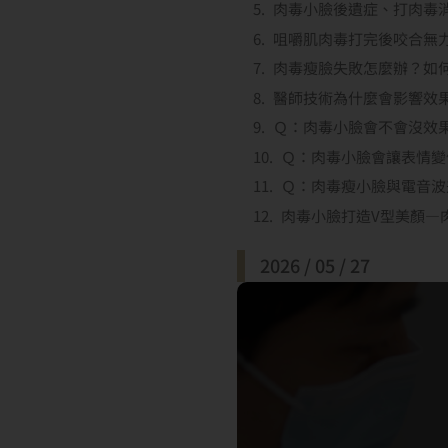
肉毒小臉後遺症、打肉毒
咀嚼肌肉毒打完後咬合無
肉毒瘦臉失敗怎麼辦？如
醫師技術為什麼會影響效
Ｑ：肉毒小臉會不會沒效
Ｑ：肉毒小臉會讓表情變
Ｑ：肉毒瘦小臉與電音波
肉毒小臉打造V型美顏—
2026 / 05 / 27