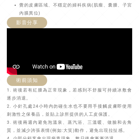
覺的皮膚區域、不穩定的婦科疾病(肌瘤、囊腫、子宮
內膜異位)
影音分享
術前須知
1. 術後若有紅腫為正常現象，若感到不舒服可持續冰敷會
逐步消退。
2. 小針孔處24小時內勿碰生水也不要用手接觸皮膚即使用
刺激性之保養品，並貼上診所提供的人工皮保護。
3. 術後兩週內避免泡溫泉、蒸汽浴、三溫暖、做臉和去角
質，並減少誇張表情(例如:大笑)動作，避免出現拉扯感。
4. 少部分顧客會出現瘀青現象，數日後會漸漸消退