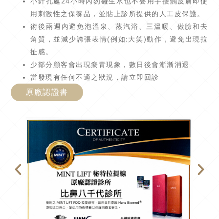
小針孔處24小時內勿碰生水也不要用手接觸皮膚即使
用刺激性之保養品，並貼上診所提供的人工皮保護。
術後兩週內避免泡溫泉、蒸汽浴、三溫暖、做臉和去
角質，並減少誇張表情(例如:大笑)動作，避免出現拉
扯感。
少部分顧客會出現瘀青現象，數日後會漸漸消退
當發現有任何不適之狀況，請立即回診
原廠認證書