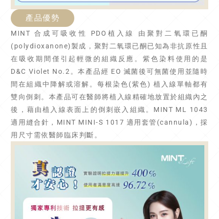
產品優勢
MINT 合成可吸收性 PDO植入線 由聚對二氧環已酮
(polydioxanone)製成，聚對二氧環已酮已知為非抗原性且
在吸收期間僅引起輕微的組織反應。紫色染料使用的是
D&C Violet No.2。本產品經 EO 滅菌後可無菌使用並隨時
間在組織中降解或溶解。每根染色(紫色) 植入線單軸都有
雙向倒刺。本產品可在醫師將植入線精確地放置於組織內之
後，藉由植入線表面上的倒刺嵌入組織。MINT ML 1043
適用縫合針，MINT MINI-S 1017 適用套管(cannula)，採
用尺寸需依醫師臨床判斷。