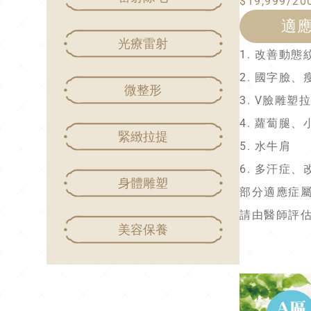
$19,999/20
適
光療雷射
1. 改善動
2. 國字臉、
微整形
3. V臉雕塑
4. 蘿蔔腿、
緊緻拉提
5. 水牛肩
6. 多汗症
身體雕塑
部分適應症屬O
請由醫師評
美容保養