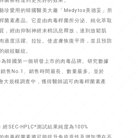
桿菌療程達到更完好的效果。
藝珍愛用的韓國醫美大廠「Medytox美德妥」所
桿菌素產品。它是由肉毒桿菌所分泌、純化萃取
質，經由抑制神經末梢訊息釋放，達到放鬆肌
肉過度活躍、拉扯。使皮膚恢復平滑，並且預防
的細紋皺紋。
nox®為韓國第一個研發上市的肉毒品牌。研究數據
 銷售No.1、銷售時間最長、數量最多。並於
T學會大規模調查中，獲得醫師認可肉毒桿菌素產
x® 經SEC-HPLC*測試結果純度為100%
的肉毒桿菌素將可能提升免疫原性及增加潛在不