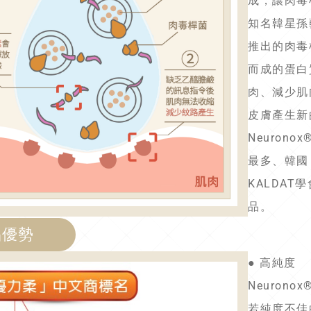
成，讓肉毒
知名韓星孫
推出的肉毒
而成的蛋白
肉、減少肌
皮膚產生新
Neuro
最多、韓國
KALDA
品。
品優勢
● 高純度
Neurono
若純度不佳