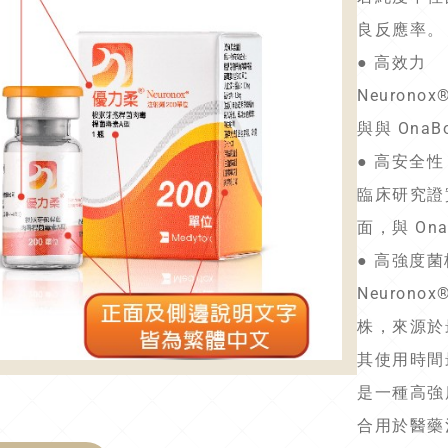
良反應率。
● 高效力
Neuron
與與 OnaB
● 高安全性
臨床研究證實
面，與 On
● 高強度菌
Neuronox®
株，來源於
其使用時間
是一種高強
合用於醫藥