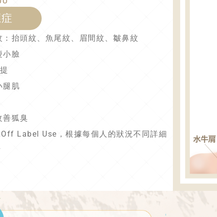
0U
應症
態紋：抬頭紋、魚尾紋、眉間紋、皺鼻紋
瘦小臉
拉提
小腿肌
、改善狐臭
ff Label Use，根據每個人的狀況不同詳細
估