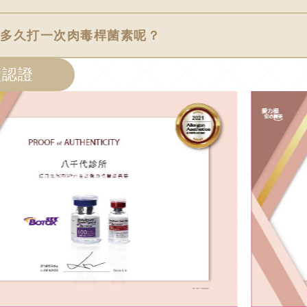
建議多久打一次肉毒桿菌素呢？
廠認證