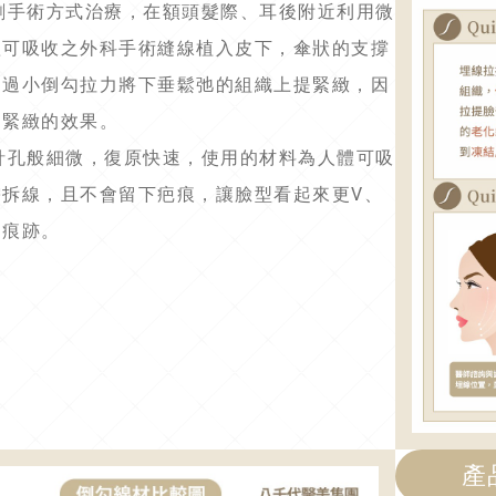
過微創手術方式治療，在額頭髮際、耳後附近利用微
體可吸收之外科手術縫線植入皮下，傘狀的支撐
透過小倒勾拉力將下垂鬆弛的組織上提緊緻，因
到緊緻的效果。
口如針孔般細微，復原快速，使用的材料為人體可吸
需拆線，且不會留下疤痕，讓臉型看起來更V、
留痕跡。
產