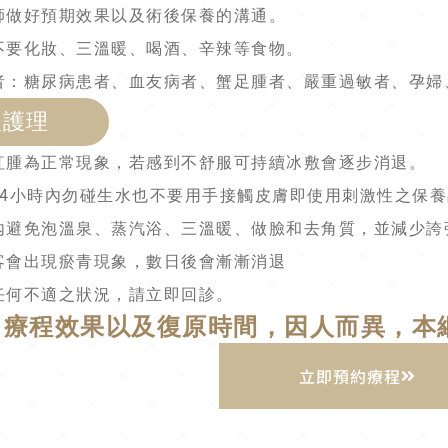
醫師做好預期效果以及術後保養的溝通。
天不要化妝、三溫暖、喝酒、辛辣等食物。
患者：糖尿病患者、血友病者、蟹足腫者、嚴重過敏者、孕
後護理
有紅腫為正常現象，若感到不舒服可持續冰敷會逐步消退。
處24小時內勿碰生水也不要用手接觸皮膚即使用刺激性之保
週內避免泡溫泉、蒸汽浴、三溫暖、做臉和去角質，並減少誇
顧客會出現瘀青現象，數日後會漸漸消退
有任何不適之狀況，請立即回診。
 療程效果以及復原時間，因人而異，本
立即預約療程