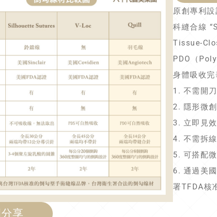
原創專利設
科縫合線 “Sur
Tissue-
PDO（Po
身體吸收完
1. 不需
2. 隱形
3. 立即
4. 不需
5. 可搭配
6. 通過
署TFDA核
例分享