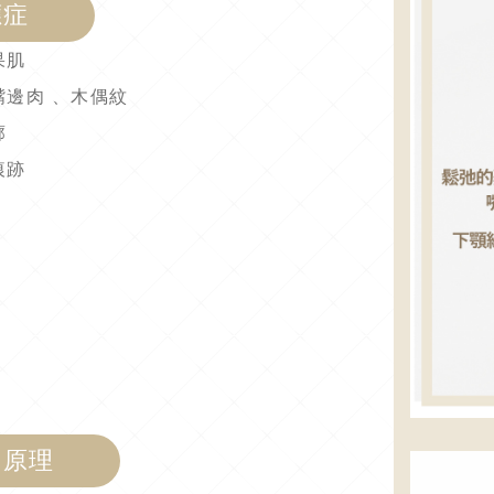
應症
果肌
嘴邊肉 、木偶紋
廓
痕跡
用原理