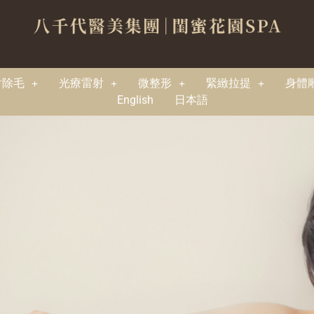
射除毛
光療雷射
微整形
緊緻拉提
身體
English
日本語