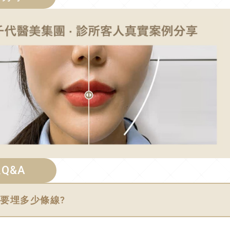
Q&A
我需要埋多少條線?