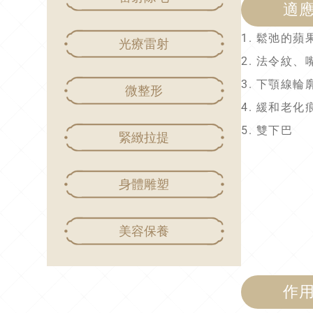
適
1. 鬆弛的蘋
光療雷射
2. 法令紋、
3. 下顎線輪
微整形
4. 緩和老化
5. 雙下巴
緊緻拉提
身體雕塑
美容保養
作