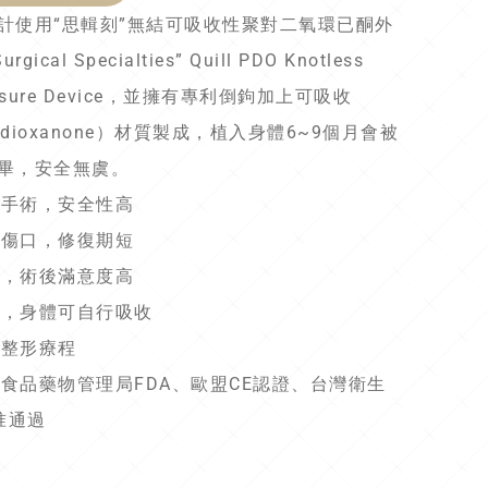
計使用“思輯刻”無結可吸收性聚對二氧環已酮外
gical Specialties” Quill PDO Knotless
Closure Device，並擁有專利倒鉤加上可吸收
lydioxanone）材質製成，植入身體6~9個月會被
畢，安全無虞。
開刀手術，安全性高
微創傷口，修復期短
見效，術後滿意度高
拆線，身體可自行吸收
微整形療程
美國食品藥物管理局FDA、歐盟CE認證、台灣衛生
准通過