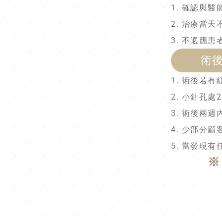
1. 確認與
2. 治療當
3. 不適應
術
1. 術後若
2. 小針孔
3. 術後兩
4. 少部分
5. 當發現
※