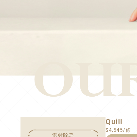
Quill
$4,545/條
雷射除毛