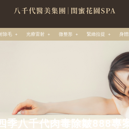
射除毛
光療雷射
微整形
緊緻拉提
身體
四季八千代肉毒除皺888專