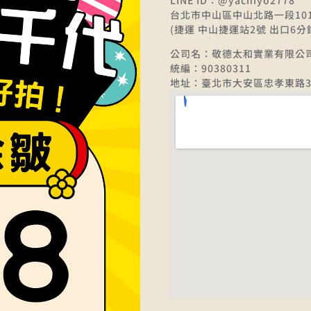
台北市中山區中山北路一段10
(捷運 中山捷運站2號 出口6分
公司名：敬德太和實業有限公
統編：90380311
地址：臺北市大安區忠孝東路3段