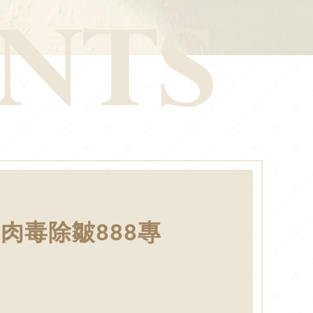
肉毒除皺888專