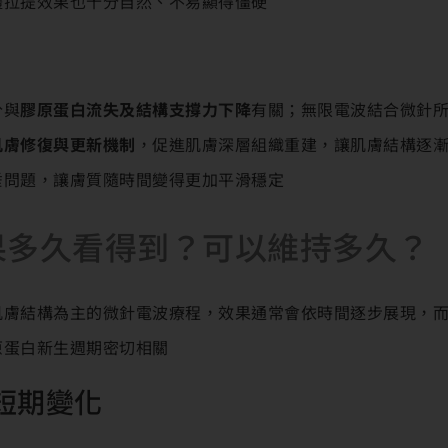
體拉提效果也十分自然、不易顯得僵硬
分與
膠原蛋白流失及結構支撐力下降
有關；無限電波結合微針所
肌膚修復與更新機制
，促進肌膚深層組織重建，讓肌膚結構逐
垂問題，讓膚質隨時間變得更加平滑穩定
果多久看得到？可以維持多久？
肌膚結構為主的微針電波療程，效果通常會依時間逐步展現，
原蛋白新生週期密切相關
短期變化