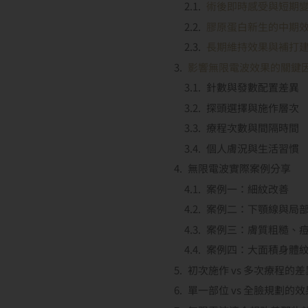
術後即時感受與短期
膠原蛋白新生的中期
長期維持效果與補打
影響無限電波效果的關鍵
針數與發數配置差異
探頭選擇與施作層次
療程次數與間隔時間
個人膚況與生活習慣
無限電波實際案例分享
案例一：細紋改善
案例二：下顎線與局
案例三：膚質粗糙、痘
案例四：大面積身體
初次施作 vs 多次療程的差
單一部位 vs 全臉規劃的