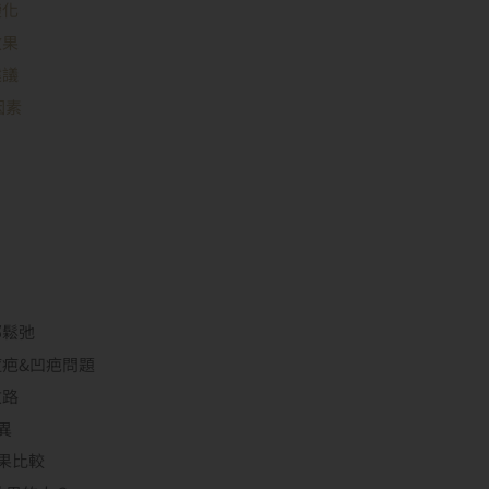
變化
效果
建議
因素
部鬆弛
疤&凹疤問題
紋路
異
效果比較