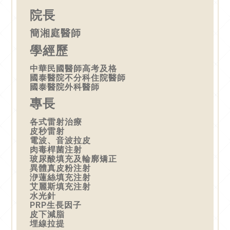
院長
簡湘庭醫師
學經歷
中華民國醫師高考及格
國泰醫院不分科住院醫師
國泰醫院外科醫師
專長
各式雷射治療
皮秒雷射
電波、音波拉皮
肉毒桿菌注射
玻尿酸填充及輪廓矯正
異體真皮粉注射
洢蓮絲填充注射
艾麗斯填充注射
水光針
PRP生長因子
皮下減脂
埋線拉提