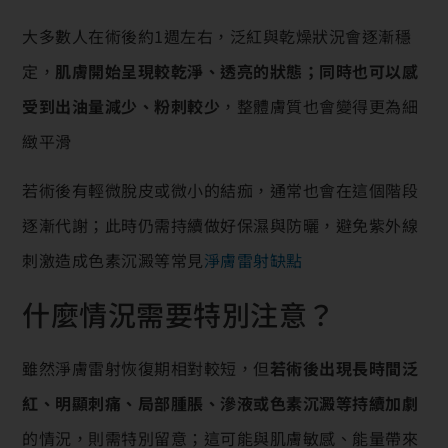
大多數人在術後約1週左右，泛紅與乾燥狀況會逐漸穩
定，
肌膚開始呈現較乾淨、透亮的狀態；同時也可以感
受到出油量減少、粉刺較少
，整體膚質也會變得更為細
緻平滑
若術後有輕微脫皮或微小的結痂，通常也會在這個階段
逐漸代謝；此時仍需持續做好保濕與防曬，避免紫外線
刺激造成色素沉澱等常見
淨膚雷射缺點
什麼情況需要特別注意？
雖然淨膚雷射恢復期相對較短，但
若術後出現長時間泛
紅、明顯刺痛、局部腫脹、滲液或色素沉澱等持續加劇
的情況，則需特別留意；這可能與肌膚敏感、能量帶來