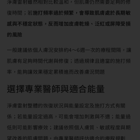
淨膚雷射雖然相對比較溫和，但肌膚仍然需要足夠的修
復時間；若
施打頻率過於頻繁，會導致肌膚處於長期敏
感與不穩定狀態，反而增加皮膚乾燥、泛紅或屏障受損
的風險
一般建議依個人膚況安排約4～6週一次的療程間隔，讓
肌膚有足夠時間代謝與修復；透過規律且適當的施打頻
率，能夠讓效果穩定累積進而改善膚況問題
選擇專業醫師與適合能量
淨膚雷射整體的恢復狀況與能量設定及施打方式有關
係；若能量設定過高，可能會增加刺激與不適；能量過
低則可能影響療效；建議依照個人膚質、敏感程度與期
望改善的肌膚問題，由專業醫師評估適合的療程規劃