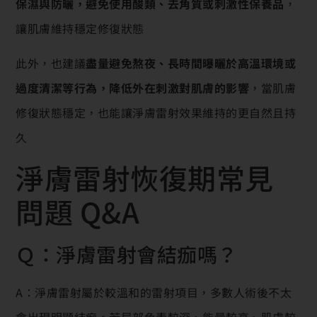
保濕與防曬，避免使用酸類、去角質或刺激性保養品
，
讓肌膚維持穩定修復狀態
此外，也建議
盡量避免熬夜、長時間曝曬於高溫環境或
過度清潔等行為，降低外在刺激對肌膚的影響
，當肌膚
修復狀態穩定，也能讓淨膚雷射效果維持的更自然且持
久
淨膚雷射恢復期常見
問題 Q&A
Ｑ：淨膚雷射會結痂嗎？
A：淨膚雷射屬於較溫和的雷射項目，多數人術後不太
會出現明顯結痂。若局部色素較深、能量較高、肌膚較