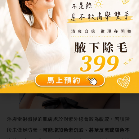
能影響整體膚況穩定度
為什麼打完雷射後需要加強防
曬？
淨膚雷射術後的肌膚處於對紫外線會較為敏感，若該階
段未做足防曬，
可能增加色素沉澱、甚至反黑或膚色不