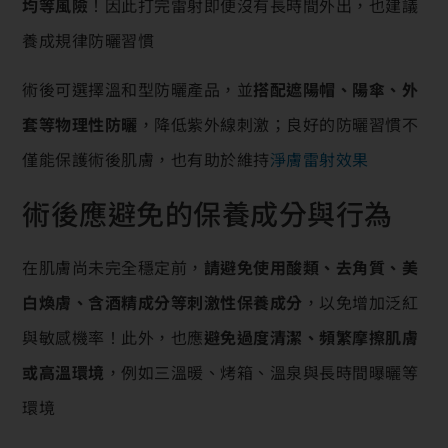
均等風險
！因此打完雷射即便沒有長時間外出，也建議
養成規律防曬習慣
術後可選擇溫和型防曬產品，並
搭配遮陽帽、陽傘、外
套等物理性防曬
，降低紫外線刺激；良好的防曬習慣不
僅能保護術後肌膚，也有助於維持
淨膚雷射效果
術後應避免的保養成分與行為
在肌膚尚未完全穩定前，
請避免使用酸類、去角質、美
白煥膚、含酒精成分等刺激性保養成分
，以免增加泛紅
與敏感機率！此外，也應
避免過度清潔、頻繁摩擦肌膚
或高溫環境
，例如三溫暖、烤箱、溫泉與長時間曝曬等
環境