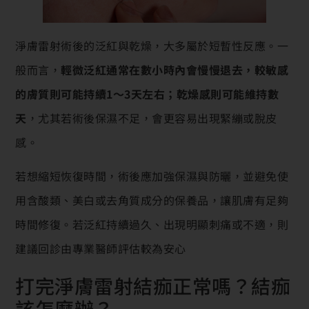
淨膚雷射術後的泛紅與乾燥，大多屬於短暫性反應。一
般而言，
輕微泛紅通常在數小時內會慢慢退去，較敏感
的膚質則可能持續1～3天左右；乾燥感則可能維持數
天
，尤其若術後保濕不足，會更容易出現緊繃或脫皮
感。
若想縮短恢復時間，術後應加強保濕與防曬，並避免使
用含酸類、美白或去角質成分的保養品，讓肌膚有足夠
時間修復。若泛紅持續過久、出現明顯刺痛或不適，則
建議回診由專業醫師評估較為安心
打完淨膚雷射結痂正常嗎？結痂
該怎麼辦？