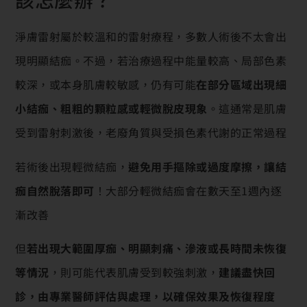
淨膚雷射屬於較溫和的雷射療程，多數人術後不太會出
現明顯結痂。不過，若治療過程中能量較高、局部色素
較深，或本身肌膚較敏感，仍有可能
在部分區域出現細
小結痂、粗粗的顆粒感或輕微脫皮現象
。這通常是肌膚
受到雷射刺激後，老廢角質與受損色素代謝的正常過程
若術後出現輕微結痂，
避免用手摳除或過度摩擦，讓結
痂自然脫落即可
！大部分輕微結痂會在數天至1週內逐
漸改善
但
若出現大範圍厚痂、明顯刺痛、滲液或長時間未恢復
等情況
，則可能代表肌膚受到較強刺激，
建議盡快回
診，由專業醫師評估與處理，以確保效果及恢復程度