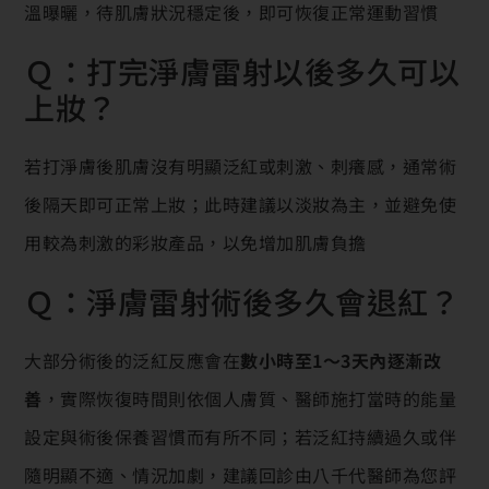
溫曝曬，待肌膚狀況穩定後，即可恢復正常運動習慣
Ｑ：打完淨膚雷射以後多久可以
上妝？
若打淨膚後肌膚沒有明顯泛紅或刺激、刺癢感，通常術
後隔天即可正常上妝；此時建議以淡妝為主，並避免使
用較為刺激的彩妝產品，以免增加肌膚負擔
Ｑ：淨膚雷射術後多久會退紅？
大部分術後的泛紅反應會在
數小時至1～3天內逐漸改
善
，實際恢復時間則依個人膚質、醫師施打當時的能量
設定與術後保養習慣而有所不同；若泛紅持續過久或伴
隨明顯不適、情況加劇，建議回診由八千代醫師為您評