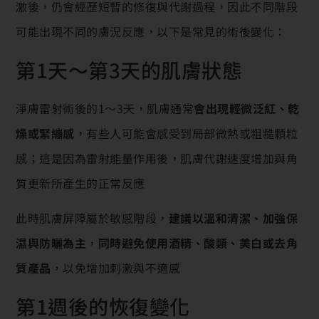
激後，仍會經歷短暫的修復與代謝過程，因此不同階段
可能出現不同的膚況反應，以下是常見的術後變化：
第1天～第3天的肌膚狀態
淨膚雷射術後的1～3天，肌膚通常
會出現輕微泛紅、乾
燥或緊繃感
，有些人可能會感受到局部微熱或粗糙顆粒
感；這是因為雷射能量作用後，肌膚代謝速度增加與角
質更新所產生的正常反應
此時肌膚屏障屬於敏感階段，
建議以溫和清潔、加強保
濕與防曬為主
，
同時避免使用酒精、酸類、美白或去角
質產品
，以免增加刺激與不適感
第1週後的恢復變化