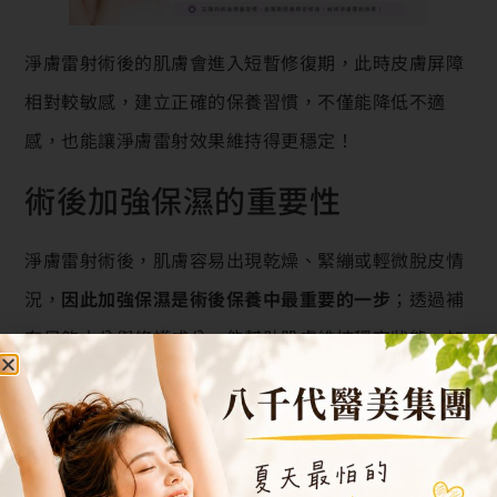
淨膚雷射術後的肌膚會進入短暫修復期，此時皮膚屏障
相對較敏感，建立正確的保養習慣，不僅能降低不適
感，也能讓淨膚雷射效果維持得更穩定！
術後加強保濕的重要性
淨膚雷射術後，肌膚容易出現乾燥、緊繃或輕微脫皮情
況，
因此加強保濕是術後保養中最重要的一步
；透過補
充足夠水分與修護成分，能幫助肌膚維持穩定狀態，加
速屏障修復，同時降低敏感與不適感
建議術後選擇
成分單純、溫和的保濕產品
，避免過度刺
激肌膚。若肌膚保濕不足，不僅可能延長恢復期，也可