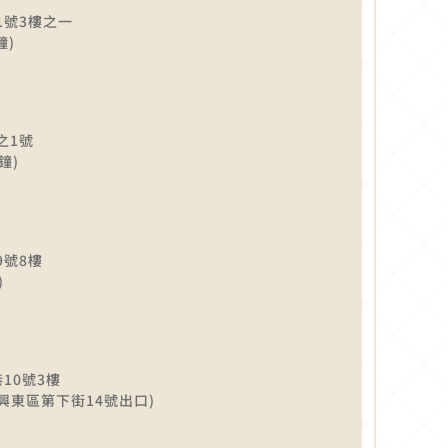
1號3樓之一
鐘)
之1號
鐘)
9號8樓
)
10號3樓
興東區第下街14號出口)