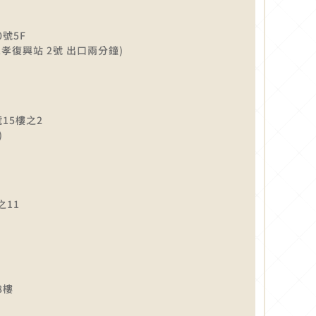
號5F
孝復興站 2號 出口兩分鐘)
15樓之2
)
之11
8樓