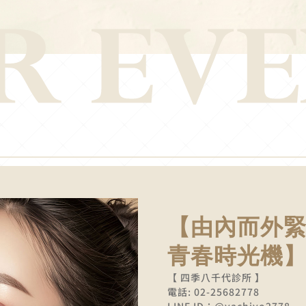
【由內而外緊
青春時光機
【 四季八千代診所 】
電話: 02-25682778
LINE ID：@yachiyo2778