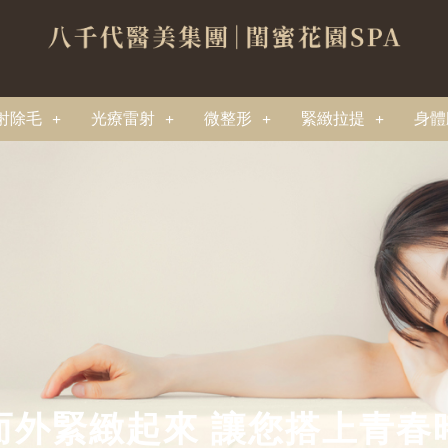
射除毛
光療雷射
微整形
緊緻拉提
身體
而外緊緻起來 讓您搭上青春