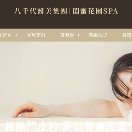
射除毛
光療雷射
微整形
緊緻拉提
身體
 超熱門皮秒 夏日養膚推薦