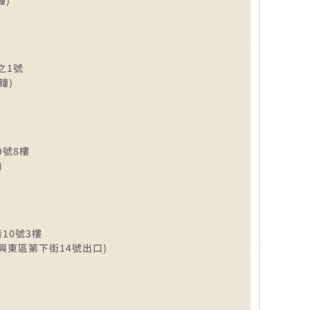
之1號
鐘)
9號8樓
)
10號3樓
興東區第下街14號出口)