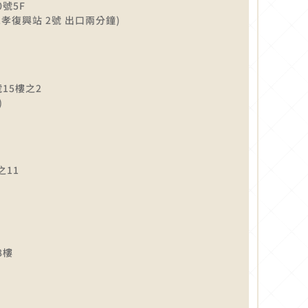
號5F
孝復興站 2號 出口兩分鐘)
15樓之2
)
之11
8樓