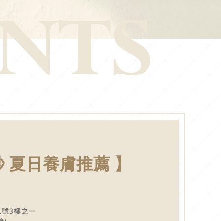
秒 夏日養膚推薦 】
1號3樓之一
鐘)