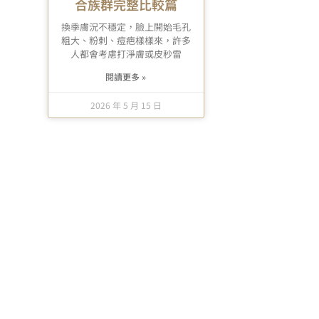
合族群完整比較篇
換季膚況不穩定，臉上開始毛孔
粗大、粉刺、痘疤樣樣來，許多
人都會考慮打淨膚或皮秒雷
閱讀更多 »
2026 年 5 月 15 日