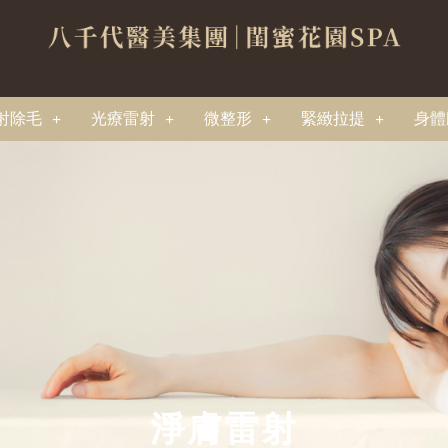
射除毛
光療雷射
微整形
緊緻拉提
身體
淨膚雷射