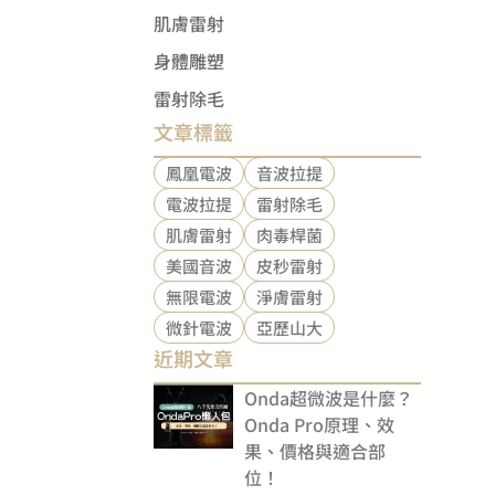
肌膚雷射
身體雕塑
雷射除毛
文章標籤
鳳凰電波
音波拉提
電波拉提
雷射除毛
肌膚雷射
肉毒桿菌
美國音波
皮秒雷射
無限電波
淨膚雷射
微針電波
亞歷山大
近期文章
Onda超微波是什麼？
Onda Pro原理、效
果、價格與適合部
位！