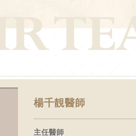
楊千靚醫師
主任醫師