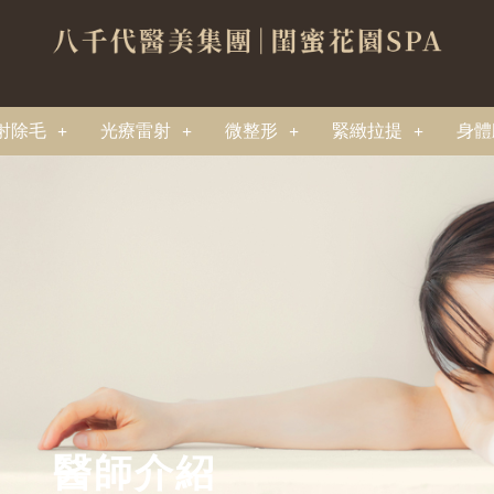
射除毛
光療雷射
微整形
緊緻拉提
身體
醫師介紹