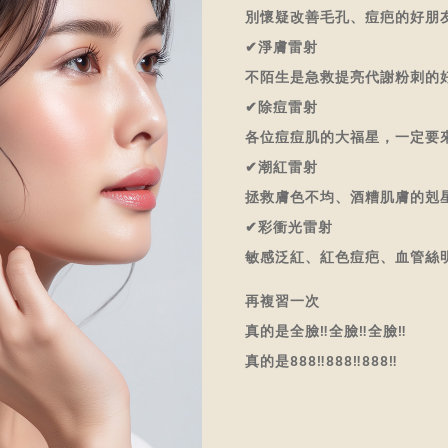
別懷疑改善毛孔、痘疤的好朋
✔淨膚雷射
不陌生是急救提亮代謝粉刺的
✔除痘雷射
各位痘痘肌的大福星，一定要
✔潮紅雷射
拯救膚色不均、酒糟肌膚的剋
✔彩衝光雷射
敏感泛紅、紅色痘疤、血管絲
再複習一次
真的是全臉‼全臉‼全臉‼
真的是888‼888‼888‼