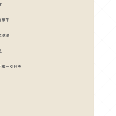
友
好幫手
來試試
星
明顯一次解決