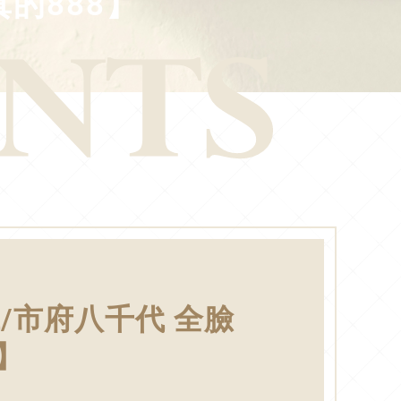
的888】
/市府八千代 全臉
】